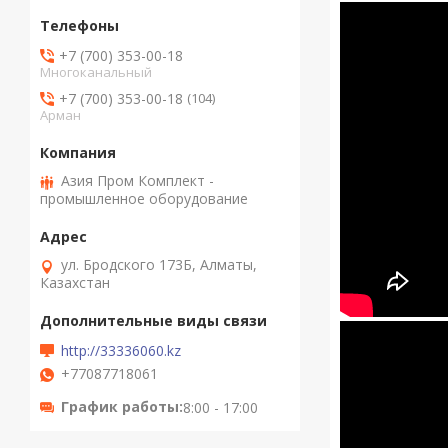
+7 (700) 353-00-18
Многоканальный
+7 (700) 353-00-18
104
Арман
Азия Пром Комплект -
промышленное оборудование
ул. Бродского 173Б, Алматы,
Казахстан
http://33336060.kz
+77087718061
График работы
8:00 - 17:00