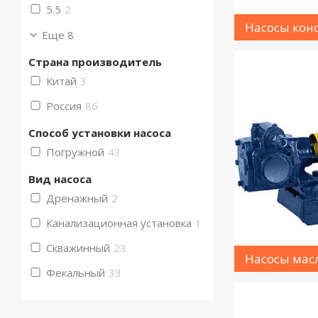
5.5
2
Насосы кон
Еще 8
Страна производитель
Китай
3
Россия
86
Способ установки насоса
Погружной
43
Вид насоса
Дренажный
2
Канализационная установка
1
Скважинный
23
Насосы мас
Фекальный
33