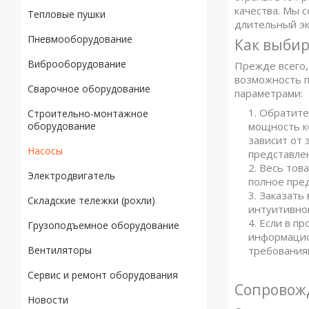
качества. Мы 
Тепловые пушки
длительный эк
Пневмооборудование
Как выбир
Виброоборудование
Прежде всего,
возможность п
Сварочное оборудование
параметрами:
Обратите
Строительно-монтажное
мощность ко
оборудование
зависит от 
Насосы
представлен
Весь тов
Электродвигатель
полное пре
Заказать 
Складские тележки (рохли)
интуитивно
Если в пр
Грузоподъемное оборудование
информацио
требования
Вентиляторы
Сервис и ремонт оборудования
Сопровожд
Новости