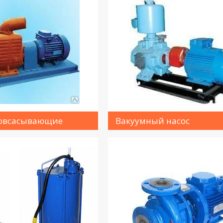
мовсасывающие
Вакуумный насос