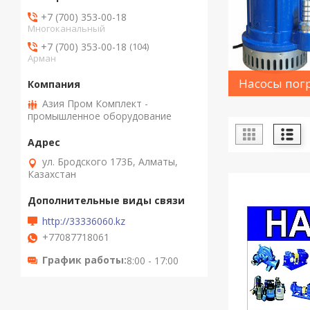
+7 (700) 353-00-18
Многоканальный
+7 (700) 353-00-18
104
Арман
Насосы пог
Азия Пром Комплект -
промышленное оборудование
ул. Бродского 173Б, Алматы,
Казахстан
http://33336060.kz
+77087718061
График работы
8:00 - 17:00