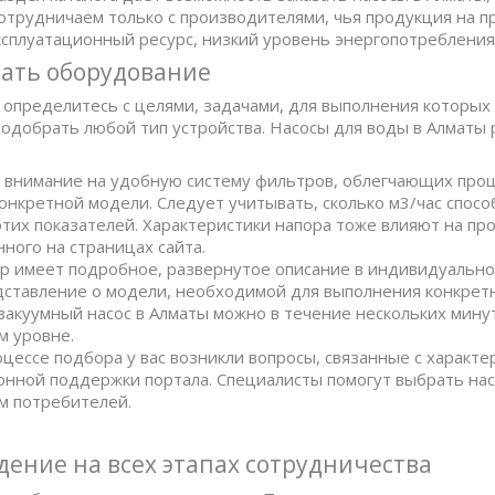
сотрудничаем только с производителями, чья продукция на п
сплуатационный ресурс, низкий уровень энергопотребления
ать оборудование
 определитесь с целями, задачами, для выполнения которых
одобрать любой тип устройства. Насосы для воды в Алмат
 внимание на удобную систему фильтров, облегчающих проц
нкретной модели. Следует учитывать, сколько м3/час спосо
этих показателей. Характеристики напора тоже влияют на п
ного на страницах сайта.
ар имеет подробное, развернутое описание в индивидуально
дставление о модели, необходимой для выполнения конкретн
вакуумный насос в Алматы можно в течение нескольких мину
м уровне.
оцессе подбора у вас возникли вопросы, связанные с характ
нной поддержки портала. Специалисты помогут выбрать на
м потребителей.
ение на всех этапах сотрудничества