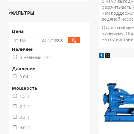
С нами выгодн
рассчитывать 
нам поддержив
ФИЛЬТРЫ
водяной насос
Отдел снабжен
Цена
минимуму. Обр
на содействие
Наличие
В наличии
231
Давление
0.04
1
Мощность
1.5
1
2.2
2
3.3
1
4.0
2