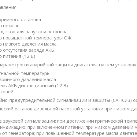
авления
арийного останова
оточасов
ск, стоп для запуска и останова
р повышенной температуры ОЖ
р низкого давления масла
р отсутствия заряда АКБ
 питания (12 В)
параметров и аварийной защиты двигателя, на нём установл
игнальной температуры
арийного давления масла
ель АКБ дистанционный (12 В)
уковой
йно-предупредительной сигнализации и защиты (САПСиЗ) о
еский останов дизельной насосной установки при низком дав
 звуковой сигнализации: при достижении критической темп
индикацию: при включённом питании; при низком давлении ма
 от генератора; при повышенной температуре масла двигате