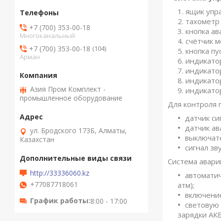
ящик упр
тахометр
+7 (700) 353-00-18
кнопка ав
Многоканальный
счётчик м
+7 (700) 353-00-18
104
кнопка пу
Арман
индикато
индикато
индикато
Азия Пром Комплект -
индикатор
промышленное оборудование
Для контроля 
датчик с
датчик ав
ул. Бродского 173Б, Алматы,
выключат
Казахстан
сигнал зв
Система авари
http://33336060.kz
автоматич
+77087718061
атм);
включение
График работы
8:00 - 17:00
световую 
зарядки АКБ