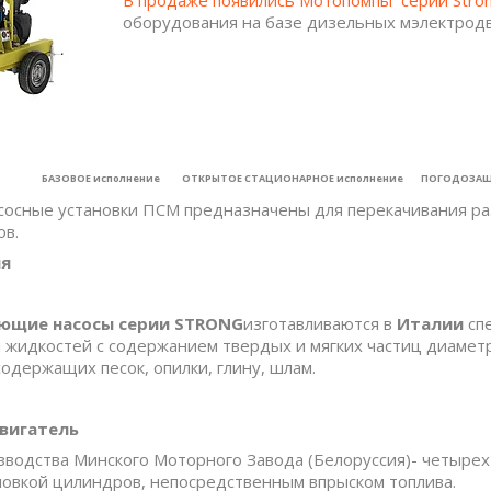
оборудования на базе дизельных мэлектродви
лнение ОТКРЫТОЕ СТАЦИОНАРНОЕ исполнение ПОГОДОЗАЩИТ
осные установки ПСМ предназначены для перекачивания ра
ов.
ия
ющие насосы серии
STRONG
изготавливаются в
Италии
сп
 жидкостей с содержанием твердых и мягких частиц диаметро
содержащих песок, опилки, глину, шлам.
вигатель
зводства Минского Моторного Завода (Белоруссия)- четыре
овкой цилиндров, непосредственным впрыском топлива.