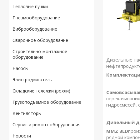
Тепловые пушки
Пневмооборудование
Виброоборудование
Сварочное оборудование
Строительно-монтажное
БАЗОВОЕ испо
оборудование
Дизельные нас
нефтепродукт
Насосы
Комплектац
Электродвигатель
Складские тележки (рохли)
Самовсасыва
перекачивания
Грузоподъемное оборудование
гидросмесей, 
Вентиляторы
Дизельный д
Сервис и ремонт оборудования
MMZ
3
LD
прои
Новости
рядной компон