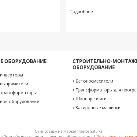
Е ОБОРУДОВАНИЕ
СТРОИТЕЛЬНО-МОНТАЖ
ОБОРУДОВАНИЕ
 инверторы
Бетоносмесители
 выпрямители
Трансформаторы для прогре
 трансформаторы
Швонарезчики
ное оборудование
Затирочные машинки
Сайт создан на маркетплейсе
Satu.kz
Азия Пром Комплект - промышленное оборудование |
Пожаловаться на кон