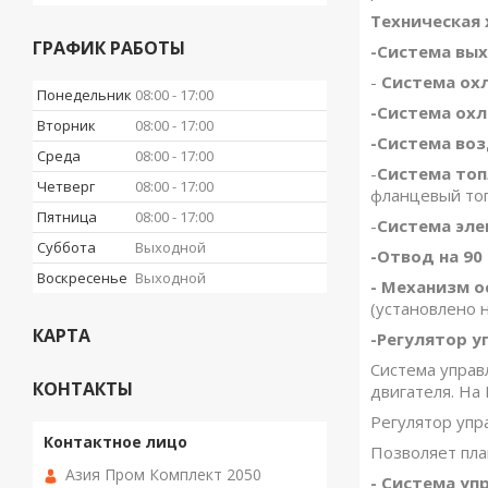
Техническая 
ГРАФИК РАБОТЫ
-Система вы
-
Система ох
Понедельник
08:00
17:00
-Система ох
Вторник
08:00
17:00
-Система во
Среда
08:00
17:00
-
Система то
Четверг
08:00
17:00
фланцевый топ
Пятница
08:00
17:00
-
Система эл
Суббота
Выходной
-Отвод на 90
Воскресенье
Выходной
- Механизм о
(установлено 
КАРТА
-Регулятор 
Система управ
КОНТАКТЫ
двигателя. На
Регулятор упр
Позволяет пла
Азия Пром Комплект 2050
- Система уп