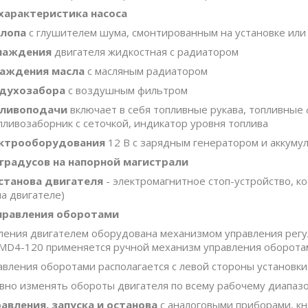
характеристика насоса
хлопа
с глушителем шума, смонтированным на установке или
лаждения
двигателя жидкостная с радиатором
лаждения масла
с масляным радиатором
здухозабора
с воздушным фильтром
пливоподачи
включает в себя топливные рукава, топливные 
ливозаборник с сеточкой, индикатор уровня топлива
ектрооборудования
12 В с зарядным генератором и аккуму
 градусов на напорной магистрали
станова двигателя
- электромагнитное стоп-устройство, к
на двигателе)
управления оборотами
ления двигателем оборудована механизмом управления рег
 MD4-120 применяется ручной механизм управления оборота
авления оборотами располагается с левой стороны установки
вно изменять обороты двигателя по всему рабочему диапазо
равления, запуска и останова
с аналоговыми приборами, к