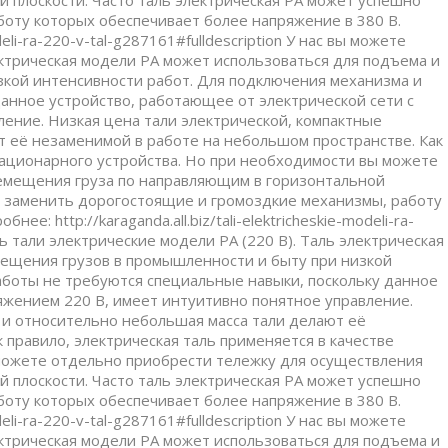
 плоскости. Часто таль электрическая РА может успешно
оту которых обеспечивает более напряжение в 380 В.
odeli-ra-220-v-tal-g287161#fulldescription У нас вы можете
лектрическая модели РА может использоваться для подъема и
кой интенсивности работ. Для подключения механизма и
анное устройство, работающее от электрической сети с
ение. Низкая цена тали электрической, компактные
т её незаменимой в работе на небольшом пространстве. Как
стационарного устройства. Но при необходимости вы можете
емещения груза по направляющим в горизонтальной
но заменить дорогостоящие и громоздкие механизмы, работу
: http://karaganda.all.biz/tali-elektricheskie-modeli-ra-
ть тали электрические модели РА (220 В). Таль электрическая
мещения грузов в промышленности и быту при низкой
аботы не требуются специальные навыки, поскольку данное
яжением 220 В, имеет интуитивно понятное управление.
 и относительно небольшая масса тали делают её
 правило, электрическая таль применяется в качестве
можете отдельно приобрести тележку для осуществления
 плоскости. Часто таль электрическая РА может успешно
оту которых обеспечивает более напряжение в 380 В.
odeli-ra-220-v-tal-g287161#fulldescription У нас вы можете
лектрическая модели РА может использоваться для подъема и