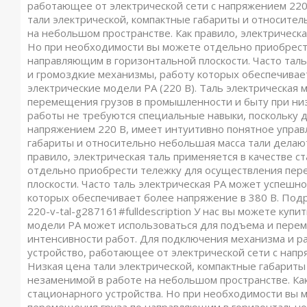
работающее от электрической сети с напряжением 220
тали электрической, компактные габариты и относите
на небольшом пространстве. Как правило, электрическа
Но при необходимости вы можете отдельно приобрест
направляющим в горизонтальной плоскости. Часто тал
и громоздкие механизмы, работу которых обеспечивает
электрические модели РА (220 В). Таль электрическая
перемещения грузов в промышленности и быту при низ
работы не требуются специальные навыки, поскольку д
напряжением 220 В, имеет интуитивно понятное управл
габариты и относительно небольшая масса тали делаю
правило, электрическая таль применяется в качестве 
отдельно приобрести тележку для осуществления пер
плоскости. Часто таль электрическая РА может успеш
которых обеспечивает более напряжение в 380 В. Подробнее
220-v-tal-g287161#fulldescription У нас вы можете купи
модели РА может использоваться для подъема и пере
интенсивности работ. Для подключения механизма и р
устройство, работающее от электрической сети с напр
Низкая цена тали электрической, компактные габариты
незаменимой в работе на небольшом пространстве. Как
стационарного устройства. Но при необходимости вы 