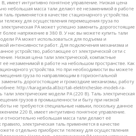
 В, имеет интуитивно понятное управление. Низкая цена
льно небольшая масса тали делают её незаменимой в работе
я таль применяется в качестве стационарного устройства.
и тележку для осуществления перемещения груза по
ь электрическая РА может успешно заменить дорогостоящие
 более напряжение в 380 В. У нас вы можете купить тали
 модели РА может использоваться для подъема и
кой интенсивности работ. Для подключения механизма и
анное устройство, работающее от электрической сети с
ение. Низкая цена тали электрической, компактные
т её незаменимой в работе на небольшом пространстве. Как
стационарного устройства. Но при необходимости вы можете
емещения груза по направляющим в горизонтальной
но заменить дорогостоящие и громоздкие механизмы, работу
: http://karaganda.all.biz/tali-elektricheskie-modeli-ra-
ть тали электрические модели РА (220 В). Таль электрическая
мещения грузов в промышленности и быту при низкой
аботы не требуются специальные навыки, поскольку данное
яжением 220 В, имеет интуитивно понятное управление.
 и относительно небольшая масса тали делают её
 правило, электрическая таль применяется в качестве
можете отдельно приобрести тележку для осуществления