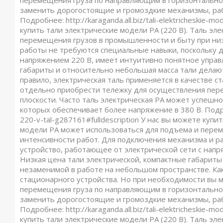
перемещения груза по направляющим в горизонтальной
заменить дорогостоящие и громоздкие механизмы, раб
Подробнее: http://karaganda.all.biz/tali-elektricheskie-m
купить тали электрические модели РА (220 В). Таль э
перемещения грузов в промышленности и быту при низ
работы не требуются специальные навыки, поскольку д
напряжением 220 В, имеет интуитивно понятное управл
габариты и относительно небольшая масса тали делаю
правило, электрическая таль применяется в качестве 
отдельно приобрести тележку для осуществления пер
плоскости. Часто таль электрическая РА может успеш
которых обеспечивает более напряжение в 380 В. Подробнее
220-v-tal-g287161#fulldescription У нас вы можете купи
модели РА может использоваться для подъема и пере
интенсивности работ. Для подключения механизма и р
устройство, работающее от электрической сети с напр
Низкая цена тали электрической, компактные габариты
незаменимой в работе на небольшом пространстве. Как
стационарного устройства. Но при необходимости вы 
перемещения груза по направляющим в горизонтальной
заменить дорогостоящие и громоздкие механизмы, раб
Подробнее: http://karaganda.all.biz/tali-elektricheskie-m
купить тали электрические модели РА (220 В). Таль э