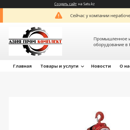
Создать сайт
на Satu.kz
Сейчас у компании нерабоче
Промышленное и
оборудование в 
Главная
Товары и услуги
Новости
О на