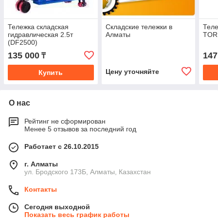
Тележка складская
Складские тележки в
Теле
гидравлическая 2.5т
Алматы
TOR
(DF2500)
135 000
147
₸
Цену уточняйте
Купить
О нас
Рейтинг не сформирован
Менее 5 отзывов за последний год
Работает с 26.10.2015
г. Алматы
ул. Бродского 173Б, Алматы, Казахстан
Контакты
Сегодня выходной
Показать весь график работы