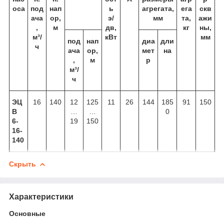
оса
под
нап
ь
агрегата,
ега
скв
ача
ор,
э/
мм
та,
ажи
,
м
дв,
кг
ны,
м³/
кВт
мм
под
нап
диа
дли
ч
ача
ор,
мет
на
,
м
р
м³/
ч
ЭЦ
16
140
12
125
11
26
144
185
91
150
В
…
…
0
6-
19
150
16-
140
Скрыть
Характеристики
Основные