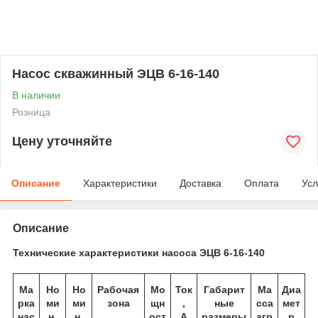
Насос скважинный ЭЦВ 6-16-140
В наличии
Розница
Цену уточняйте
Описание
Характеристики
Доставка
Оплата
Усл
Описание
Технические характеристики насоса ЭЦВ 6-16-140
Ма
Но
Но
Рабочая
Мо
Ток
Габарит
Ма
Диа
рка
ми
ми
зона
щн
,
ные
сса
мет
нас
н.
н.
ост
А
размеры
агр
р