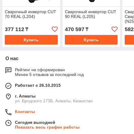
Сварочный инвертор CUT
Сварочный инвертор CUT
Сва
70 REAL (L204)
90 REAL (L205)
Свар
(N25
377 112
470 597
582
₸
₸
Купить
Купить
О нас
Рейтинг не сформирован
Менее 5 отзывов за последний год
Работает с 26.10.2015
г. Алматы
ул. Бродского 173Б, Алматы, Казахстан
Контакты
Сегодня выходной
Показать весь график работы