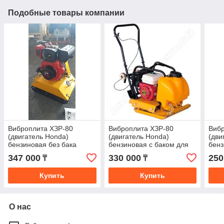
Подобные товары компании
Виброплита ХЗР-80
Виброплита ХЗР-80
Вибр
(двигатель Honda)
(двигатель Honda)
(дви
бензиновая без бака
бензиновая с баком для
бенз
KOTECH
воды KOTECH
KOT
347 000
330 000
250
₸
₸
Купить
Купить
О нас