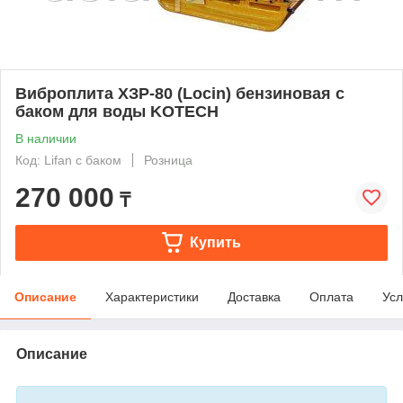
Виброплита ХЗР-80 (Locin) бензиновая с
баком для воды KOTECH
В наличии
Код: Lifan с баком
Розница
270 000
₸
Купить
Описание
Характеристики
Доставка
Оплата
Усл
Описание