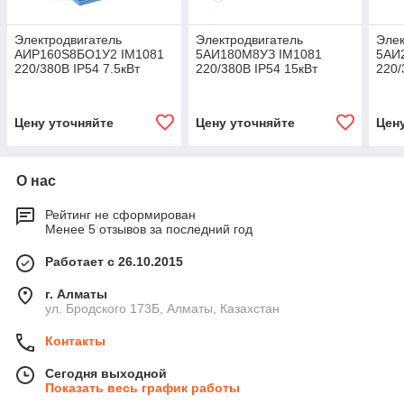
Электродвигатель
Электродвигатель
Элек
АИР160S8БО1У2 IM1081
5АИ180М8УЗ IM1081
5АИ
220/380В IP54 7.5кВт
220/380В IP54 15кВт
220/
Цену уточняйте
Цену уточняйте
Цен
О нас
Рейтинг не сформирован
Менее 5 отзывов за последний год
Работает с 26.10.2015
г. Алматы
ул. Бродского 173Б, Алматы, Казахстан
Контакты
Сегодня выходной
Показать весь график работы