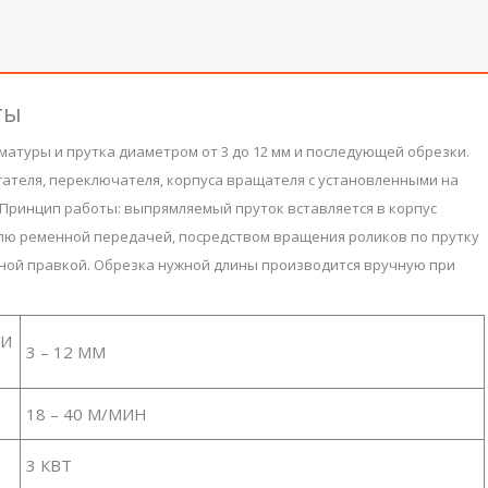
ты
матуры и прутка диаметром от 3 до 12 мм и последующей обрезки.
игателя, переключателя, корпуса вращателя с установленными на
 Принцип работы: выпрямляемый пруток вставляется в корпус
лю ременной передачей, посредством вращения роликов по прутку
ной правкой. Обрезка нужной длины производится вручную при
 И
3 – 12 ММ
18 – 40 М/МИН
3 КВТ