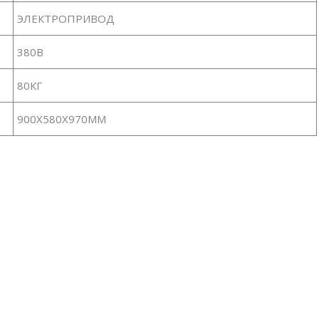
ЭЛЕКТРОПРИВОД
380В
80КГ
900Х580Х970ММ