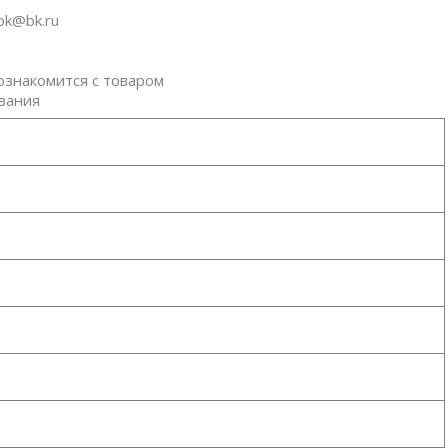
pk@bk.ru
ознакомится с товаром
ования