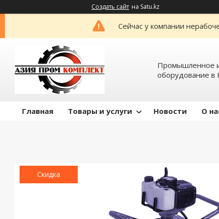
Создать сайт
на Satu.kz
Сейчас у компании нерабоче
Промышленное и
оборудование в 
Главная
Товары и услуги
Новости
О на
Скидка