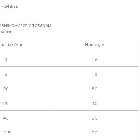
pk@bk.ru
ознакомится с товаром
ования
ча, м3/час
Напор, м
8
18
8
18
20
30
20
30
45
30
12,5
20