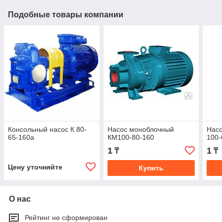
Подобные товары компании
Консольный насос К 80-
Насос моноблочный
Нас
65-160а
КМ100-80-160
100-
1
1
₸
₸
Цену уточняйте
Купить
О нас
Рейтинг не сформирован