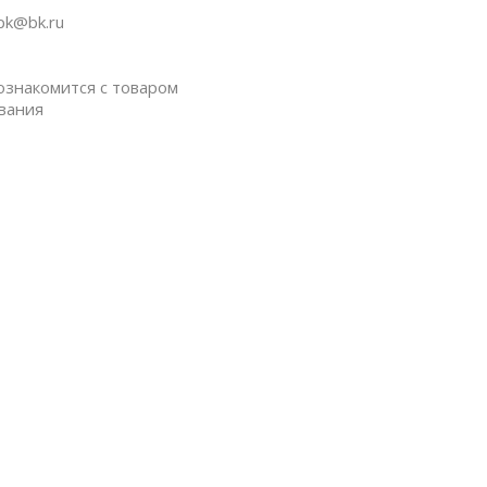
pk@bk.ru
ознакомится с товаром
вания