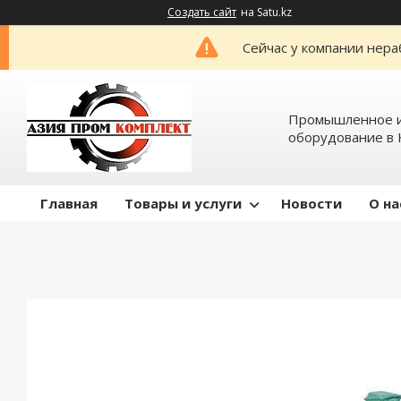
Создать сайт
на Satu.kz
Сейчас у компании нера
Промышленное и
оборудование в 
Главная
Товары и услуги
Новости
О на