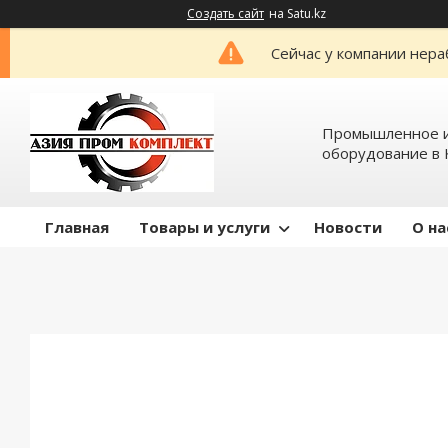
Создать сайт
на Satu.kz
Сейчас у компании нера
Промышленное и
оборудование в 
Главная
Товары и услуги
Новости
О на