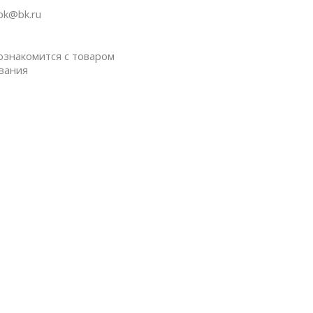
pk@bk.ru
ознакомится с товаром
вания