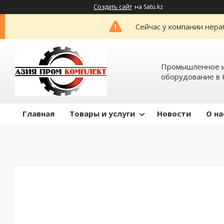
Создать сайт
на Satu.kz
Сейчас у компании нера
Промышленное и
оборудование в 
Главная
Товары и услуги
Новости
О на