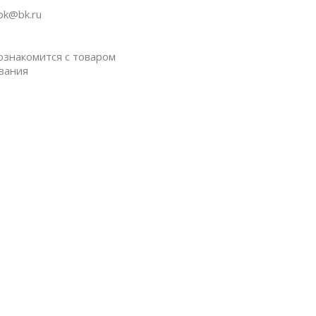
pk@bk.ru
ознакомится с товаром
вания