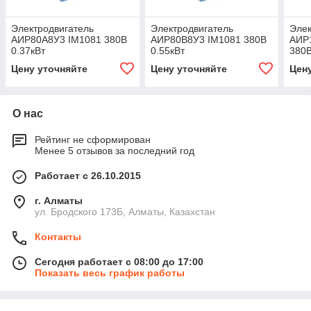
Электродвигатель
Электродвигатель
Элек
АИР80А8У3 IM1081 380В
АИР80В8У3 IM1081 380В
АИР
0.37кВт
0.55кВт
380В
Цену уточняйте
Цену уточняйте
Цен
О нас
Рейтинг не сформирован
Менее 5 отзывов за последний год
Работает с 26.10.2015
г. Алматы
ул. Бродского 173Б, Алматы, Казахстан
Контакты
Сегодня работает с 08:00 до 17:00
Показать весь график работы