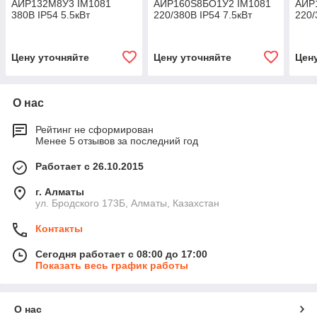
АИР132М8У3 IM1081
АИР160S8БО1У2 IM1081
АИР
380В IP54 5.5кВт
220/380В IP54 7.5кВт
220/
Цену уточняйте
Цену уточняйте
Цен
О нас
Рейтинг не сформирован
Менее 5 отзывов за последний год
Работает с 26.10.2015
г. Алматы
ул. Бродского 173Б, Алматы, Казахстан
Контакты
Сегодня работает с 08:00 до 17:00
Показать весь график работы
О нас