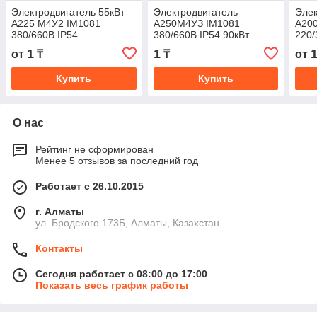
Электродвигатель 55кВт
Электродвигатель
Элек
А225 М4У2 IM1081
А250М4УЗ IM1081
А20
380/660В IP54
380/660В IP54 90кВт
220/
1
1
от
₸
₸
от
Купить
Купить
О нас
Рейтинг не сформирован
Менее 5 отзывов за последний год
Работает с 26.10.2015
г. Алматы
ул. Бродского 173Б, Алматы, Казахстан
Контакты
Сегодня работает с 08:00 до 17:00
Показать весь график работы