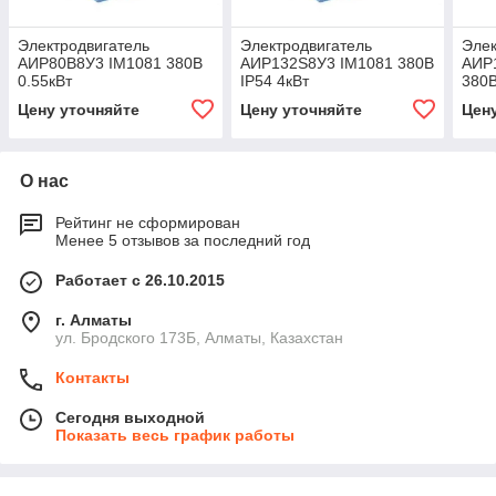
Электродвигатель
Электродвигатель
Элек
АИР80В8У3 IM1081 380В
АИР132S8У3 IM1081 380В
АИР
0.55кВт
IP54 4кВт
380В
Цену уточняйте
Цену уточняйте
Цен
О нас
Рейтинг не сформирован
Менее 5 отзывов за последний год
Работает с 26.10.2015
г. Алматы
ул. Бродского 173Б, Алматы, Казахстан
Контакты
Сегодня выходной
Показать весь график работы