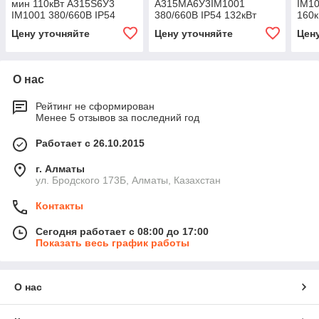
мин 110кВт A315S6У3
А315МА6У3IM1001
IM10
IM1001 380/660В IP54
380/660В IP54 132кВт
160к
1000об/мин
Цену уточняйте
Цену уточняйте
Цен
О нас
Рейтинг не сформирован
Менее 5 отзывов за последний год
Работает с 26.10.2015
г. Алматы
ул. Бродского 173Б, Алматы, Казахстан
Контакты
Сегодня работает с 08:00 до 17:00
Показать весь график работы
О нас