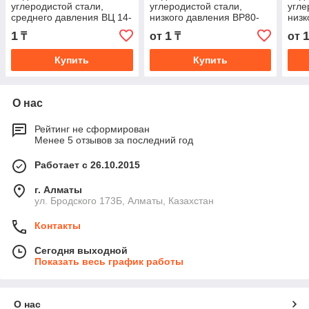
углеродистой стали,
углеродистой стали,
угле
среднего давления ВЦ 14-
низкого давления ВР80-
низк
46-3,15 3 кВт
75-8 сх.1 4 кВт
75-3
1
1
₸
от
₸
от
Купить
Купить
О нас
Рейтинг не сформирован
Менее 5 отзывов за последний год
Работает с 26.10.2015
г. Алматы
ул. Бродского 173Б, Алматы, Казахстан
Контакты
Сегодня выходной
Показать весь график работы
О нас