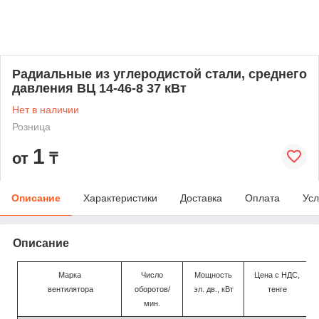
Радиальные из углеродистой стали, среднего
давления ВЦ 14-46-8 37 кВт
Нет в наличии
Розница
1
от
₸
Описание
Характеристики
Доставка
Оплата
Усл
Описание
Марка
Число
Мощность
Цена c НДС,
вентилятора
оборотов/
эл. дв., кВт
тенге
мин.