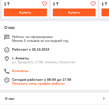
46-3,15 3 кВт
46-4 1,5 кВт
46-4
1
1
1
₸
₸
₸
Купить
Купить
О нас
Рейтинг не сформирован
Менее 5 отзывов за последний год
Работает с 26.10.2015
г. Алматы
ул. Бродского 173Б, Алматы, Казахстан
Контакты
Сегодня работает с 08:00 до 17:00
Показать весь график работы
О нас