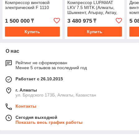
Компрессор винтовой
Компрессор LUPAMAT
Дизе
электрический F 1110
LKV 7.5 MITK (Алматы,
винт
Шымкент, Атырау, Актау,
комп
Актобе)
KOT
1 500 000
3 480 975
5 0
₸
₸
Купить
Купить
О нас
Рейтинг не сформирован
Менее 5 отзывов за последний год
Работает с 26.10.2015
г. Алматы
ул. Бродского 173Б, Алматы, Казахстан
Контакты
Сегодня выходной
Показать весь график работы