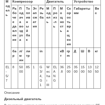
М
Компрессор
Двигатель
Устройство
од
Ра
П
То
Эт
Ре
М
П
М
Ск
Габариты
Ве
ел
бо
од
пл
ап
зь
од
ро
о
ор
мм
с
ь
че
ач
ив
сж
ба
ел
из
щ
ос
е
а
н
ат
ь
-л
но
ть
да
во
ы
ия
ь
ст
вр
вл
зд
й
ь
а
ен
ух
ба
щ
ие
а
к
ен
ия
ба
л/
ли
in
кВ
rp
Д
Ш
В
кг
р
м
тр
т
m
ин
EL
8
50
85
1
G
W
EL
36
25
35
15
13
12
-
00
3/
ec
A
.8
00
00
00
50
50
5/
4,
ha
N
7
G
i
G
1
III
Описание
Дизельный двигатель