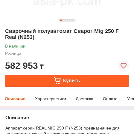
Сварочный полуавтомат Сварог Mig 250 F
Real (N253)
В наличии
Розница
582 953
₸
Купить
Описание
Характеристики
Доставка
Оплата
Усл
Описание
Аппарат серии REAL MIG 250 F (N253) предназначен для
полуавтоматической сварки в среде защитных газов