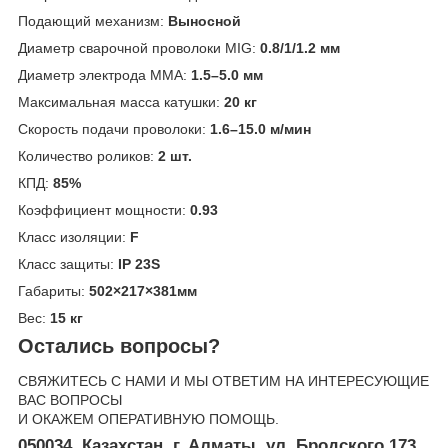
Подающий механизм:
Выносной
Диаметр сварочной проволоки MIG:
0.8/1/1.2 мм
Диаметр электрода MMA:
1.5–5.0 мм
Максимальная масса катушки:
20 кг
Скорость подачи проволоки:
1.6–15.0 м/мин
Количество роликов:
2 шт.
КПД:
85%
Коэффициент мощности:
0.93
Класс изоляции:
F
Класс защиты:
IP 23S
Габариты:
502×217×381мм
Вес:
15 кг
Остались вопросы?
СВЯЖИТЕСЬ С НАМИ И МЫ ОТВЕТИМ НА ИНТЕРЕСУЮЩИЕ
ВАС ВОПРОСЫ
И ОКАЖЕМ ОПЕРАТИВНУЮ ПОМОЩЬ.
050034, Казахстан, г. Алматы, ул. Бродского 173