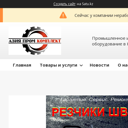
Создать сайт
на Satu.kz
Сейчас у компании нераб
Промышленное и
оборудование в 
Главная
Товары и услуги
Новости
О на