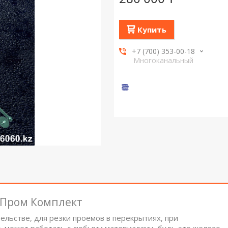
Купить
+7 (700) 353-00-18
Многоканальный
 Пром Комплект
льстве, для резки проемов в перекрытиях, при
 может работать с любыми материалами, будь это железо,