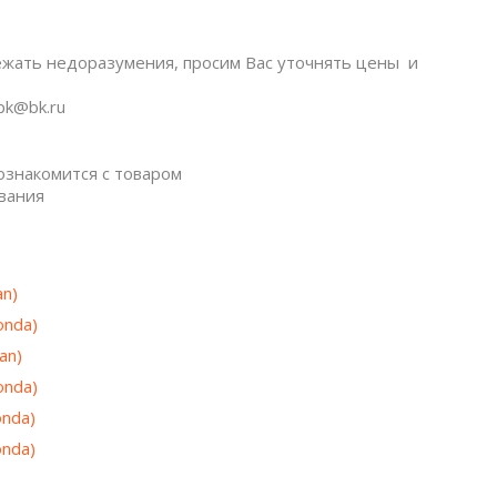
ежать недоразумения, просим Вас уточнять цены и
pk@bk.ru
ознакомится с товаром
ования
an)
onda)
an)
onda)
nda)
nda)